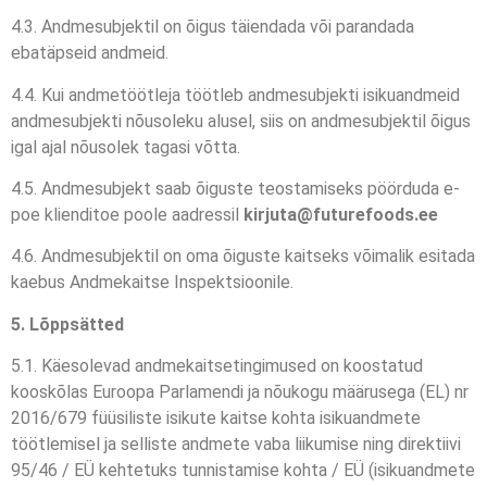
4.3. Andmesubjektil on õigus täiendada või parandada
ebatäpseid andmeid.
4.4. Kui andmetöötleja töötleb andmesubjekti isikuandmeid
andmesubjekti nõusoleku alusel, siis on andmesubjektil õigus
igal ajal nõusolek tagasi võtta.
4.5. Andmesubjekt saab õiguste teostamiseks pöörduda e-
poe klienditoe poole aadressil
kirjuta@futurefoods.ee
4.6. Andmesubjektil on oma õiguste kaitseks võimalik esitada
kaebus Andmekaitse Inspektsioonile.
5. Lõppsätted
5.1. Käesolevad andmekaitsetingimused on koostatud
kooskõlas Euroopa Parlamendi ja nõukogu määrusega (EL) nr
2016/679 füüsiliste isikute kaitse kohta isikuandmete
töötlemisel ja selliste andmete vaba liikumise ning direktiivi
95/46 / EÜ kehtetuks tunnistamise kohta / EÜ (isikuandmete