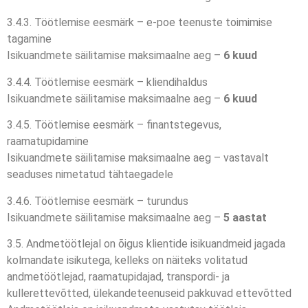
3.4.3. Töötlemise eesmärk – e-poe teenuste toimimise
tagamine
Isikuandmete säilitamise maksimaalne aeg –
6 kuud
3.4.4. Töötlemise eesmärk – kliendihaldus
Isikuandmete säilitamise maksimaalne aeg –
6 kuud
3.4.5. Töötlemise eesmärk – finantstegevus,
raamatupidamine
Isikuandmete säilitamise maksimaalne aeg – vastavalt
seaduses nimetatud tähtaegadele
3.4.6. Töötlemise eesmärk – turundus
Isikuandmete säilitamise maksimaalne aeg –
5 aastat
3.5. Andmetöötlejal on õigus klientide isikuandmeid jagada
kolmandate isikutega, kelleks on näiteks volitatud
andmetöötlejad, raamatupidajad, transpordi- ja
kullerettevõtted, ülekandeteenuseid pakkuvad ettevõtted