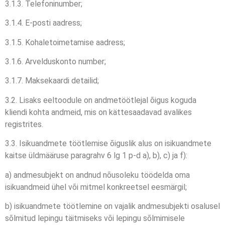
3.1.3. Telefoninumber;
3.1.4. E-posti aadress;
3.1.5. Kohaletoimetamise aadress;
3.1.6. Arvelduskonto number;
3.1.7. Maksekaardi detailid;
3.2. Lisaks eeltoodule on andmetöötlejal õigus koguda
kliendi kohta andmeid, mis on kättesaadavad avalikes
registrites.
3.3. Isikuandmete töötlemise õiguslik alus on isikuandmete
kaitse üldmääruse paragrahv 6 lg 1 p-d a), b), c) ja f):
a) andmesubjekt on andnud nõusoleku töödelda oma
isikuandmeid ühel või mitmel konkreetsel eesmärgil;
b) isikuandmete töötlemine on vajalik andmesubjekti osalusel
sõlmitud lepingu täitmiseks või lepingu sõlmimisele