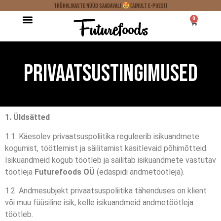
Trühvlikaste nüüd saadaval!
(ainult e-poes!)
0
Privaatsustingimused
1. Üldsätted
1.1. Käesolev privaatsuspoliitika reguleerib isikuandmete
kogumist, töötlemist ja säilitamist käsitlevaid põhimõtteid.
Isikuandmeid kogub töötleb ja säilitab isikuandmete vastutav
töötleja
Futurefoods OÜ
(edaspidi andmetöötleja).
1.2. Andmesubjekt privaatsuspoliitika tähenduses on klient
või muu füüsiline isik, kelle isikuandmeid andmetöötleja
töötleb.