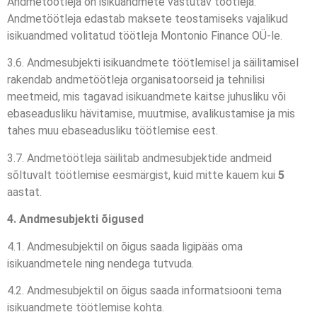
Andmetöötleja on isikuandmete vastutav töötleja.
Andmetöötleja edastab maksete teostamiseks vajalikud
isikuandmed volitatud töötleja Montonio Finance OÜ-le.
3.6. Andmesubjekti isikuandmete töötlemisel ja säilitamisel
rakendab andmetöötleja organisatoorseid ja tehnilisi
meetmeid, mis tagavad isikuandmete kaitse juhusliku või
ebaseadusliku hävitamise, muutmise, avalikustamise ja mis
tahes muu ebaseadusliku töötlemise eest.
3.7. Andmetöötleja säilitab andmesubjektide andmeid
sõltuvalt töötlemise eesmärgist, kuid mitte kauem kui
5
aastat.
4. Andmesubjekti õigused
4.1. Andmesubjektil on õigus saada ligipääs oma
isikuandmetele ning nendega tutvuda.
4.2. Andmesubjektil on õigus saada informatsiooni tema
isikuandmete töötlemise kohta.