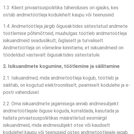
1.3. Klient privaatsuspoliitika tähenduses on igaüks, kes
ostab andmetöötleja kodulehelt kaupu või teenuseid.
1.4. Andmetöötleja järgib õigusaktides sätestatud andmete
töötlemise põhimõtteid, muuhulgas töötleb andmetöötleja
isikuandmeid seaduslikult, õiglaselt ja turvaliselt.
Andmetöötleja on võimeline kinnitama, et isikuandmeid on
töödeldud vastavalt õigusaktides sätestatule.
2. Isikuandmete kogumine, töötlemine ja säilitamine
2.1. Isikuandmed, mida andmetöötleja kogub, töötleb ja
säilitab, on kogutud elektrooniliselt, peamiselt kodulehe ja e-
posti vahendusel.
2.2. Oma isikuandmete jagamisega annab andmesubjekt
andmetöötlejale õiguse koguda, korraldada, kasutada ja
hallata privaatsuspoliitikas määratletud eesmärgil
isikuandmeid, mida andmesubjekt otse või kaudselt
kodulehel kaupu või teenuseid ostes andmetöötlejale jagab.