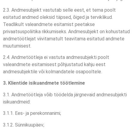
2.3. Andmesubjekt vastutab selle eest, et tema poolt
esitatud andmed oleksid täpsed, õiged ja terviklikud.
Teadlikult valeandmete esitamist peetakse
privaatsuspoliitika rikkumiseks. Andmesubjekt on kohustatud
andmetöötlejat viivitamatult teavitama esitatud andmete
muutumisest.
2.4. Andmetöötleja ei vastuta andmesubjekti poolt
valeandmete esitamisest põhjustatud kahju eest
andmesubjektile või kolmandatele osapooltele.
3. Klientide isikuandmete töötlemine
3.1. Andmetöötleja võib töödelda järgnevaid andmesubjekti
isikuandmeid:
3.1.1. Ees- ja perekonnanimi;
3.1.2. Sünnikuupäev;