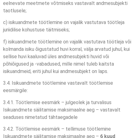
eelnevate meetmete võtmiseks vastavalt andmesubjekti
taotlusele;
c) isikuandmete töötlemine on vajalik vastutava töötleja
juriidilise kohustuse täitmiseks;
f) isikuandmete töötlemine on vajalik vastutava töötleja või
kolmanda isiku õigustatud huvi korral, välja arvatud juhul, kui
sellise huvi kaaluvad üles andmesubjekti huvid või
põhiõigused ja -vabadused, mille nimel tuleb kaitsta
isikuandmeid, eriti juhul kui andmesubjekt on laps.
3.4. Isikuandmete töötlemine vastavalt töötlemise
eesmärgile:
3.4.1. Töötlemise eesmärk – julgeolek ja turvalisus
Isikuandmete säilitamise maksimaalne aeg – vastavalt
seaduses nimetatud tähtaegadele
3.4.2. Töötlemise eesmärk – tellimuse töötlemine
Isikuandmete säilitamise maksimaalne aeg –
6 kuud