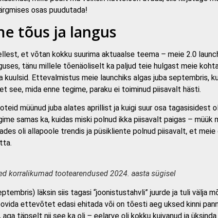
ärgmises osas puudutada!
e tõus ja langus
llest, et võtan kokku suurima aktuaalse teema – meie 2.0 launc
uses, tänu millele tõenäoliselt ka paljud teie hulgast meie koht
 kuulsid. Ettevalmistus meie launchiks algas juba septembris, kui
 et see, mida enne tegime, paraku ei toiminud piisavalt hästi.
teid müünud juba alates aprillist ja kuigi suur osa tagasisidest ol
ägime samas ka, kuidas miski polnud ikka piisavalt paigas – müük 
des oli allapoole trendis ja püsikliente polnud piisavalt, et meie
tta.
d korralikumad tootearendused 2024. aasta sügisel
ptembris) läksin siis tagasi “joonistustahvli” juurde ja tuli välja m
ovida ettevõtet edasi ehitada või on tõesti aeg uksed kinni pan
 aga täpselt nii see ka oli – eelarve oli kokku kuivanud ja üksinda