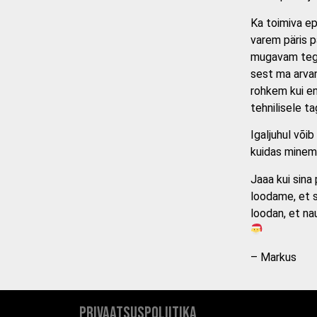
Ka toimiva ep
varem päris p
mugavam tege
sest ma arva
rohkem kui enn
tehnilisele t
Igaljuhul või
kuidas minem
Jaaa kui sina
loodame, et s
loodan, et nau
– Markus
Privaatsuspoliitika