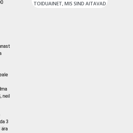
00
TOIDUAINET, MIS SIND AITAVAD
nnast
a
Peale
idma
 neil
m
ida 3
 ära