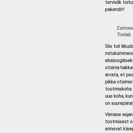
tervislik toi
pakendit!
Esimese
Toidab
Siis tuli lii
mitukümmend k
ebaloogilisek
otsima hakkas
arvata, et pea
pikka otsimis
tootmiskoha. 
uue koha, kun
on suurepäran
Viimase asjan
tootmisest oln
erinevat klee