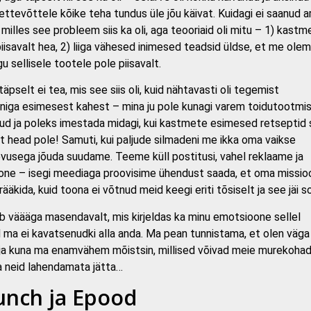
ttevõttele kõike teha tundus üle jõu käivat. Kuidagi ei saanud a
 milles see probleem siis ka oli, aga teooriaid oli mitu – 1) kastm
iisavalt hea, 2) liiga vähesed inimesed teadsid üldse, et me ole
gu sellisele tootele pole piisavalt.
täpselt ei tea, mis see siis oli, kuid nähtavasti oli tegemist
niga esimesest kahest – mina ju pole kunagi varem toidutootmi
d ja poleks imestada midagi, kui kastmete esimesed retseptid s
alt head pole! Samuti, kui paljude silmadeni me ikka oma vaikse
vusega jõuda suudame. Teeme küll postitusi, vahel reklaame ja
oone – isegi meediaga proovisime ühendust saada, et oma missio
ääkida, kuid toona ei võtnud meid keegi eriti tõsiselt ja see jäi so
b väääga masendavalt, mis kirjeldas ka minu emotsioone sellel
id ma ei kavatsenudki alla anda. Ma pean tunnistama, et olen väga
ja kuna ma enamvähem mõistsin, millised võivad meie murekohad 
a neid lahendamata jätta…
unch ja Epood