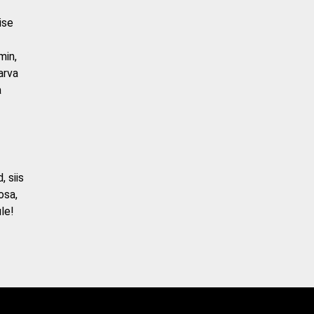
ise
min,
arva
a
 siis
osa,
le!