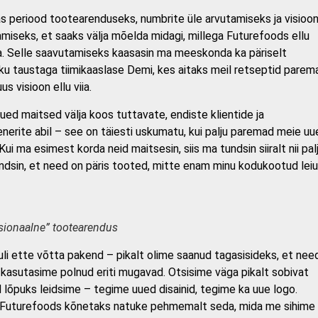
as periood tootearenduseks, numbrite üle arvutamiseks ja visioon
iseks, et saaks välja mõelda midagi, millega Futurefoods ellu
a. Selle saavutamiseks kaasasin ma meeskonda ka päriselt
ku taustaga tiimikaaslase Demi, kes aitaks meil retseptid parem
us visioon ellu viia.
ed maitsed välja koos tuttavate, endiste klientide ja
nerite abil – see on täiesti uskumatu, kui palju paremad meie uu
i ma esimest korda neid maitsesin, siis ma tundsin siiralt nii pal
dsin, et need on päris tooted, mitte enam minu kodukootud leiu
sionaalne” tootearendus
li ette võtta pakend – pikalt olime saanud tagasisideks, et nee
 kasutasime polnud eriti mugavad. Otsisime väga pikalt sobivat
id lõpuks leidsime – tegime uued disainid, tegime ka uue logo.
 Futurefoods kõnetaks natuke pehmemalt seda, mida me sihime 