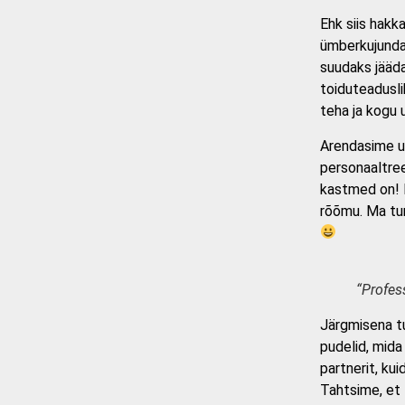
Ehk siis hakk
ümberkujundam
suudaks jääd
toiduteadusli
teha ja kogu u
Arendasime uu
personaaltree
kastmed on! Ku
rõõmu. Ma tun
“Profes
Järgmisena tu
pudelid, mida
partnerit, ku
Tahtsime, et