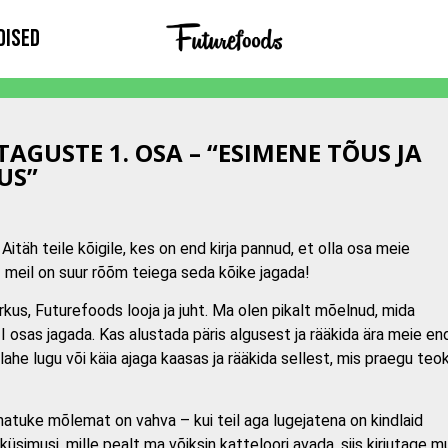
dised
TAGUSTE 1. OSA – “ESIMENE TÕUS JA
US”
Aitäh teile kõigile, kes on end kirja pannud, et olla osa meie
meil on suur rõõm teiega seda kõike jagada!
kus, Futurefoods looja ja juht. Ma olen pikalt mõelnud, mida
I osas jagada. Kas alustada päris algusest ja rääkida ära meie en
lahe lugu või käia ajaga kaasas ja rääkida sellest, mis praegu teok
natuke mõlemat on vahva – kui teil aga lugejatena on kindlaid
üsimusi, mille pealt ma võiksin katteloori avada, siis kirjutage mu