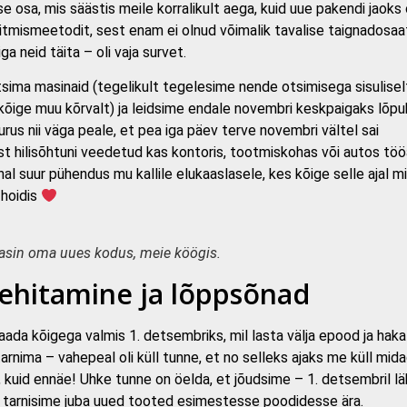
e osa, mis säästis meile korralikult aega, kuid uue pakendi jaoks 
äitmismeetodit, sest enam ei olnud võimalik tavalise taignadosaat
ga neid täita – oli vaja survet.
ima masinaid (tegelikult tegelesime nende otsimisega sisulisel
õige muu kõrvalt) ja leidsime endale novembri keskpaigaks lõpu
urus nii väga peale, et pea iga päev terve novembri vältel sai
 hilisõhtuni veedetud kas kontoris, tootmiskohas või autos töö
hal suur pühendus mu kallile elukaaslasele, kes kõige selle ajal m
 hoidis
sin oma uues kodus, meie köögis.
ehitamine ja lõppsõnad
aada kõigega valmis 1. detsembriks, mil lasta välja epood ja haka
tarnima – vahepeal oli küll tunne, et no selleks ajaks me küll mida
a, kuid ennäe! Uhke tunne on öelda, et jõudsime – 1. detsembril l
ja tarnisime juba uued tooted esimestesse poodidesse ära.