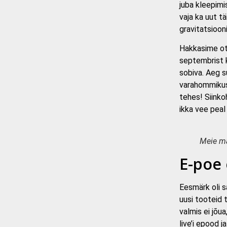
juba kleepimis
vaja ka uut t
gravitatsiooni
Hakkasime ots
septembrist k
sobiva. Aeg s
varahommikust
tehes! Siinko
ikka vee peal
Meie ma
E-poe 
Eesmärk oli s
uusi tooteid 
valmis ei jõu
live’i epood 