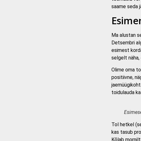
saame seda j
Esimen
Ma alustan se
Detsembri alg
esimest korda
selgelt näha,
Olime oma too
positiivne, n
jaemüügikohta
toidulauda ka
Esimese
Tol hetkel (se
kas tasub pro
Kõlab mornilt,