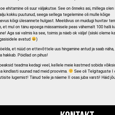
oe ehitamine oli suur väljakutse. See on õnneks asi, millega olen 
alju kokku puutunud, seega sellega tegelemine oli mulle kõige
vus kõigi ülesannete hulgast. Meeldivus on muidugi huvitav ter
n, et mul on tänu epoega mässamisele peas vähemalt 100 halli k
e! Aga sai valmis ka see, toimis ja näeb ok välja! (siiski oleme k
agasisidele avatud
)
b öelda, et nüüd on ettevõttele uus hingamine antud ja saab näha,
a hakkab. Pöidlad on pihus!
 peaksid teadma kedagi veel, kellele meie kastmed sobida võiksid,
a kindlasti suunad nad meid proovima.
See oli Telgitaguste I 
tisite lugemist! Tänud teile ja näeme II osas juba varsti! Häid jõu