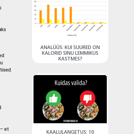
i
aks
ANALÜÜS: KUI SUURED ON
KALORID SINU LEMMIKUS
ed
KASTMES?
ju
tised.
d
– et
KAALULANGETUS: 10