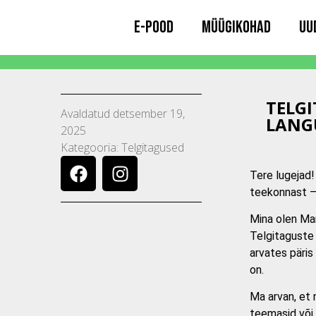
E-pood
müügikohad
uu
TELGI
Avaldatud
detsember 19,
LANG
2025
Kategooria:
Telgitagused
Tere lugejad! 
teekonnast – 
Mina olen Mar
Telgitaguste 
arvates päris 
on.
Ma arvan, et 
teemasid või k