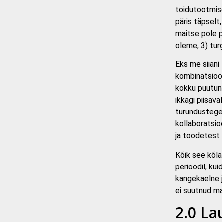
toidutootmise
päris täpselt,
maitse pole p
oleme, 3) tur
Eks me siiani 
kombinatsioo
kokku puutunu
ikkagi piisav
turundustege
kollaboratsi
ja toodetest r
Kõik see kõla
perioodil, ku
kangekaelne 
ei suutnud m
2.0 La