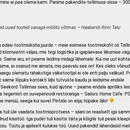
tumine ei pea olema karm. Panime pakendite tellimuse sisse – 30
d uued tooted vanaga mõõtu võtmas – Haabersti Rimi Talu
kuda edasi tootmiskoha juurde – meie esimese tootmiskoht oli Talli
ilomeetrit väljas, mis tegi logistika ja igapäevase liikumise väg
s. Saime aru, et peame leidma midagi lähemale. Kui me uut kohta
ime, ei osanud me aimata, mis peavalu see on! Kes oleks võinud
aegu olematu rahakotiga väiketootjal ei ole eriti palju valikuid. 
t saime lõpuks kontakti läbi tutvuste kaudu ja leidsime endale
Seekord Tallinnas sees, kuid ajutine – peame endale aprilliks le
a tegemist on suveperioodi restoraniga – Sailors Home Cafe. PS,
e menüü, seega kui suvel Piritale on asja, hüpake läbi!
a tuli üle vaadata tootmisprotsess – siiani on reaalselt iga sam
ud käsitöö. Iga pudel tuli käsitsi täita ja kõigile tuli peale kleep
psu. Tüütu ja ajaliselt kulukas töö. Uued pakendid lahendasid meil