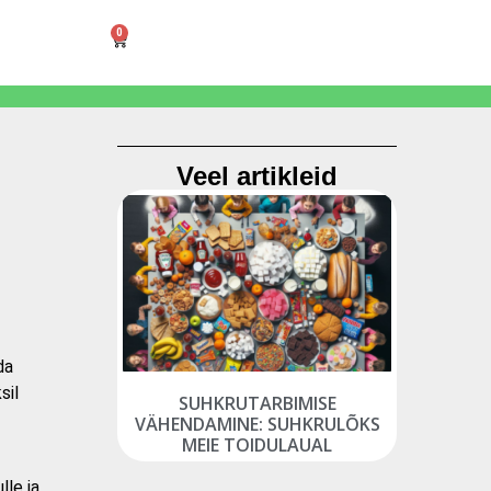
0
Veel artikleid
da
sil
SUHKRUTARBIMISE
VÄHENDAMINE: SUHKRULÕKS
MEIE TOIDULAUAL
lle ja