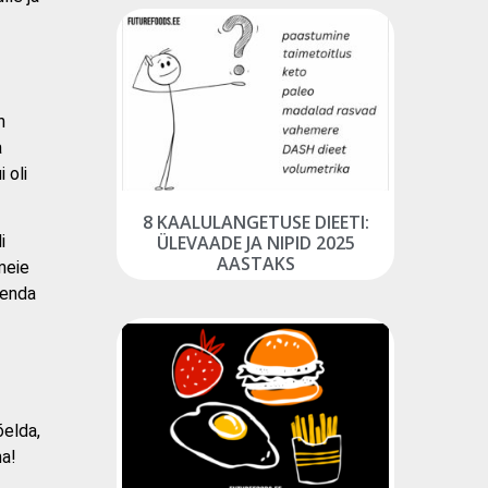
h
a
 oli
8 KAALULANGETUSE DIEETI:
ÜLEVAADE JA NIPID 2025
i
AASTAKS
meie
 enda
õelda,
na!