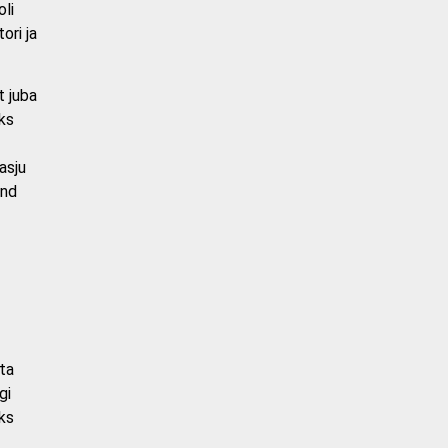
oli
ori ja
t juba
ks
asju
ind
ta
gi
äks