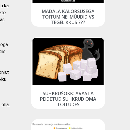
ru ka
MADALA KALORSUSEGA
ete
TOITUMINE: MÜÜDID VS
mas
TEGELIKKUS ???
sega
iis
onist
iku.
SUHKRUŠOKK: AVASTA
PEIDETUD SUHKRUD OMA
TOITUDES
olla,