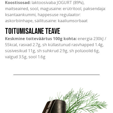
Koostisosad:
laktoosivaba JOGURT (89%),
maitseained, sool, magusaine: erütritool, paksendaja:
ksantaankummi, happesuse regulaator:
askorbiinhape, säilitusaine: kaaliumsorbaat
Toitumisalane teave
Keskmine toiteväärtus 100g kohta:
energia 230kJ /
55kcal, rasvad 2.7g, sh küllastunud rasvhapped 1.4g,
süsivesikud 11g, sh suhkrud 2.9g, sh polüoolid 6g,
valgud 3.5g, sool 1.6g