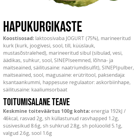
Hapukurgikaste
Koostisosad:
laktoosivaba JOGURT (75%), marineeritud
kurk (kurk, joogivesi, sool, till, küüslauk,
mustasõstralehed), marineeritud sibul (sibulad, vesi,
äädikas, suhkur, sool, SINEPIseemned, lõhna- ja
maitseained, säilitusaine: naatriumdisulfit), SINEPIpulber,
maitseained, sool, magusaine: erütritool, paksendaja:
ksantaankummi, happesuse regulaator: askorbiinhape,
säilitusaine: kaaliumsorbaat
Toitumisalane teave
Keskmine toiteväärtus 100g kohta:
energia 192kJ /
46kcal, rasvad 2g, sh küllastunud rasvhapped 1.2g,
süsivesikud 8.6g, sh suhkrud 2.8g, sh polüoolid 5.1g,
valgud 2.6g, sool 1.6g