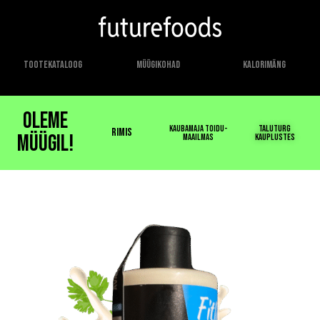
Tootekataloog
Müügikohad
Kalorimäng
Oleme
Kaubamaja Toidu-
Taluturg
Rimis
müügil!
maailmas
kauplustes