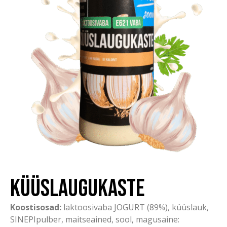
Küüslaugukaste
Koostisosad:
laktoosivaba JOGURT (89%), küüslauk,
SINEPIpulber, maitseained, sool, magusaine: