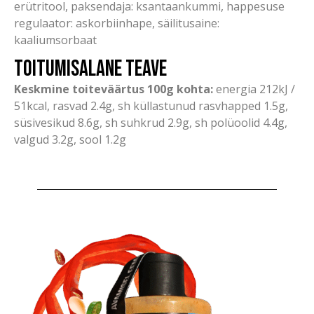
erütritool, paksendaja: ksantaankummi, happesuse
regulaator: askorbiinhape, säilitusaine:
kaaliumsorbaat
Toitumisalane teave
Keskmine toiteväärtus 100g kohta:
energia 212kJ /
51kcal, rasvad 2.4g, sh küllastunud rasvhapped 1.5g,
süsivesikud 8.6g, sh suhkrud 2.9g, sh polüoolid 4.4g,
valgud 3.2g, sool 1.2g