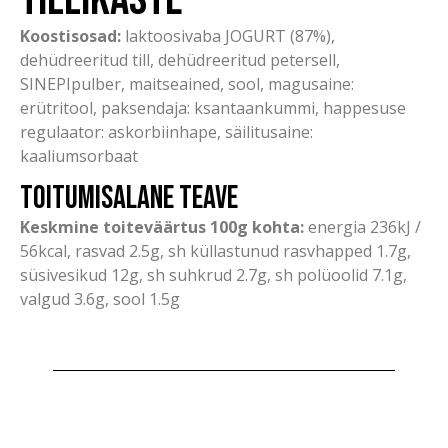
Koostisosad:
laktoosivaba JOGURT (87%),
dehüdreeritud till, dehüdreeritud petersell,
SINEPIpulber, maitseained, sool, magusaine:
erütritool, paksendaja: ksantaankummi, happesuse
regulaator: askorbiinhape, säilitusaine:
kaaliumsorbaat
Toitumisalane teave
Keskmine toiteväärtus 100g kohta:
energia 236kJ /
56kcal, rasvad 2.5g, sh küllastunud rasvhapped 1.7g,
süsivesikud 12g, sh suhkrud 2.7g, sh polüoolid 7.1g,
valgud 3.6g, sool 1.5g